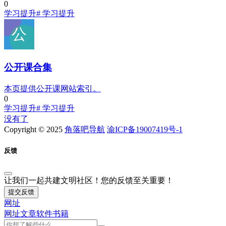
0
学习提升
# 学习提升
公开课合集
本页提供公开课网站索引。
0
学习提升
# 学习提升
没有了
Copyright © 2025
角落吧导航
渝ICP备19007419号-1
反馈
让我们一起共建文明社区！您的反馈至关重要！
提交反馈
网址
网址
文章
软件
书籍