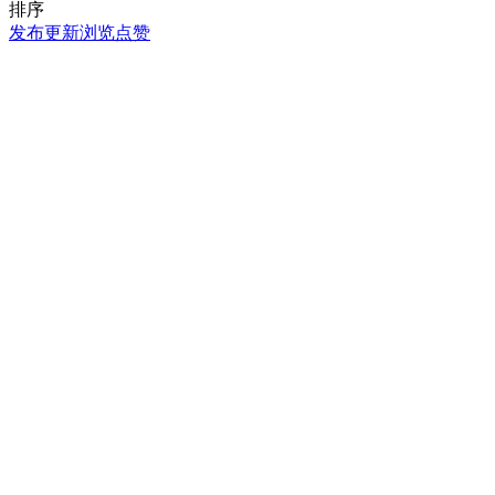
排序
发布
更新
浏览
点赞