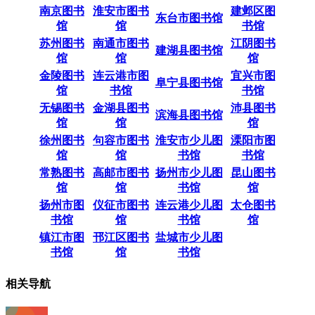
南京图书
淮安市图书
建邺区图
东台市图书馆
馆
馆
书馆
苏州图书
南通市图书
江阴图书
建湖县图书馆
馆
馆
馆
金陵图书
连云港市图
宜兴市图
阜宁县图书馆
馆
书馆
书馆
无锡图书
金湖县图书
沛县图书
滨海县图书馆
馆
馆
馆
徐州图书
句容市图书
淮安市少儿图
溧阳市图
馆
馆
书馆
书馆
常熟图书
高邮市图书
扬州市少儿图
昆山图书
馆
馆
书馆
馆
扬州市图
仪征市图书
连云港少儿图
太仓图书
书馆
馆
书馆
馆
镇江市图
邗江区图书
盐城市少儿图
书馆
馆
书馆
相关导航