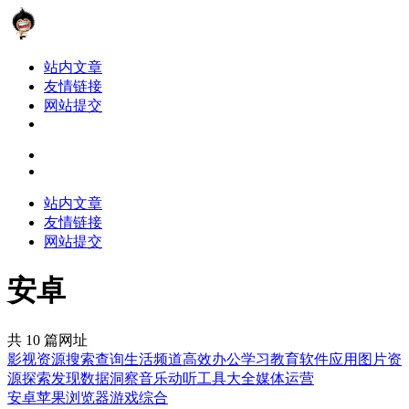
站内文章
友情链接
网站提交
站内文章
友情链接
网站提交
安卓
共 10 篇网址
影视资源
搜索查询
生活频道
高效办公
学习教育
软件应用
图片资
源
探索发现
数据洞察
音乐动听
工具大全
媒体运营
安卓
苹果
浏览器
游戏
综合