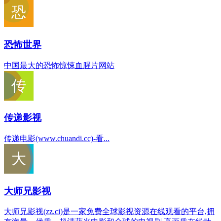
恐怖世界
中国最大的恐怖惊悚血腥片网站
传递影视
传递电影(www.chuandi.cc)-看...
大师兄影视
大师兄影视(zz.ci)是一家免费全球影视资源在线观看的平台,拥