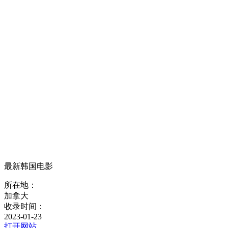
最新韩国电影
所在地：
加拿大
收录时间：
2023-01-23
打开网站