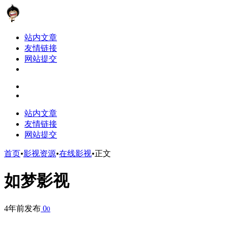
站内文章
友情链接
网站提交
站内文章
友情链接
网站提交
首页
•
影视资源
•
在线影视
•
正文
如梦影视
4年前发布
0
0