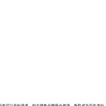
没有可以开贴寻求，励志搜集全网最全资源，争取成为百年老站