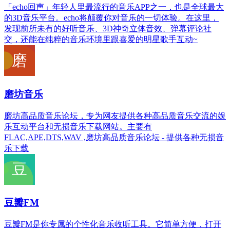
「echo回声」年轻人里最流行的音乐APP之一，也是全球最大
的3D音乐平台。echo将颠覆你对音乐的一切体验。在这里，
发现前所未有的好听音乐、3D神奇立体音效、弹幕评论社
交，还能在纯粹的音乐环境里跟喜爱的明星歌手互动~
磨坊音乐
磨坊高品质音乐论坛，专为网友提供各种高品质音乐交流的娱
乐互动平台和无损音乐下载网站。主要有
FLAC,APE,DTS,WAV ,磨坊高品质音乐论坛 - 提供各种无损音
乐下载
豆瓣FM
豆瓣FM是你专属的个性化音乐收听工具。它简单方便，打开