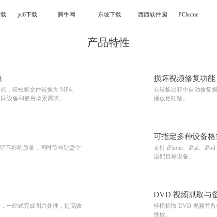
下载
pc6下载
腾牛网
东坡下载
西西软件园
PChome
产品特性
换
损坏视频修复功能
式，轻松将文件转换为 MP4、
在转换过程中自动修复
足不同设备和使用场景需求。
播放更顺畅。
可指定多种设备格
肥”不影响质量，同时节省硬盘空
支持 iPhone、iPad
适配目标设备。
DVD 视频抓取与
作，一站式完成图片处理，提高效
轻松抓取 DVD 视频
播放。